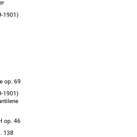
er
9-1901)
ge op. 69
9-1901)
antilene
H op. 46
p. 138