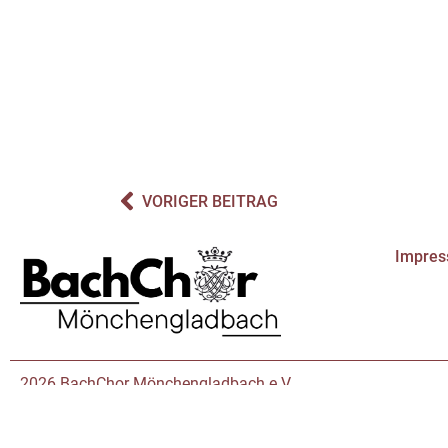
VORIGER BEITRAG
Impre
2026 BachChor Mönchengladbach e.V.