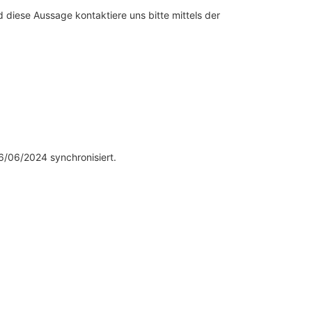
diese Aussage kontaktiere uns bitte mittels der
/06/2024 synchronisiert.
ssum
Datenschutz
AGB
Zahlung & Versand
Impressum
Datenschutz
AGB