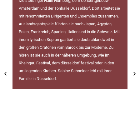
Meistersinger Halle Nürnberg, dem Concertgebouw
Amsterdam und der Tonhalle Düsseldorf. Dort arbeitet sie
mit renommierten Dirigenten und Ensembles zusammen.
Auslandsgastspiele führten sie nach Japan, Ägypten,
Polen, Frankreich, Spanien, Italien und in die Schweiz. Mit
ihrem lyrischen Sopran gastiert sie deutschlandweit in
den großen Oratorien vom Barock bis zur Moderne. Zu
hören ist sie auch in der näheren Umgebung, wie im
Rheingau Festival, dem düsseldorf festival oder in den
umliegenden Kirchen. Sabine Schneider lebt mit ihrer
Familie in Düsseldorf.